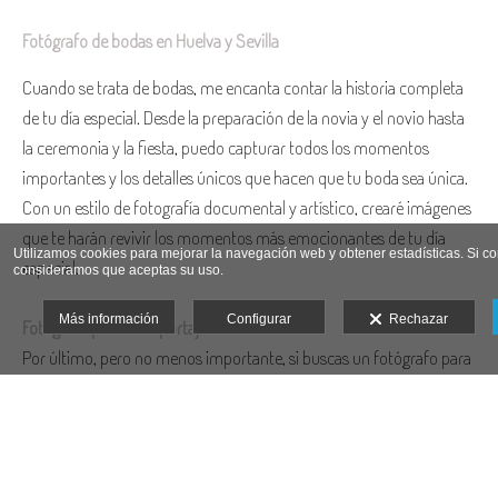
Fotógrafo de bodas en Huelva y Sevilla
Cuando se trata de bodas, me encanta contar la historia completa
de tu día especial. Desde la preparación de la novia y el novio hasta
la ceremonia y la fiesta, puedo capturar todos los momentos
importantes y los detalles únicos que hacen que tu boda sea única.
Con un estilo de fotografía documental y artístico, crearé imágenes
que te harán revivir los momentos más emocionantes de tu día
Utilizamos cookies para mejorar la navegación web y obtener estadísticas. Si 
especial.
consideramos que aceptas su uso.
Más información
Configurar
Rechazar
Fotógrafo para un reportaje familiar
Por último, pero no menos importante, si buscas un fotógrafo para
un reportaje familiar, puedo ayudarte a capturar la alegría y la
conexión que tienes con tus seres queridos. Ya sea una sesión en el
estudio o en un lugar al aire libre, puedo crear imágenes que sean
una verdadera representación de tu familia y que serán apreciadas