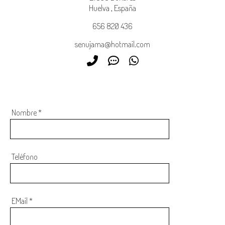
Huelva
,
España
656 820 436
senujama@hotmail.com
Nombre
*
Teléfono
EMail
*