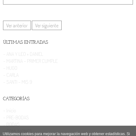
Ver anterior
Ver siguiente
ÚLTIMAS ENTRADAS
- ANA Y LEO + DANIEL
- MARTINA - PRIMER CUMPLE
- HUGO
- CARLA
- SANTI - MIS 9
CATEGORÍAS
- Inicio
- PRE-BODAS
- BODAS
- COMUNIONES
Utilizamos cookies para mejorar la navegación web y obtener estadísticas. Si