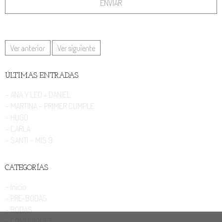
Ver anterior
Ver siguiente
ÚLTIMAS ENTRADAS
- ANA Y LEO + DANIEL
- MARTINA - PRIMER CUMPLE
- HUGO
- CARLA
- SANTI - MIS 9
CATEGORÍAS
- Inicio
- PRE-BODAS
- BODAS
- COMUNIONES