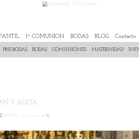
NFANTIL
1ª COMUNION
BODAS
BLOG
Contacto
PRE-BODAS
BODAS
COMUNIONES
MATERNIDAD
INF
AN Y ALICIA
22 -
BODAS
- Comentar
-