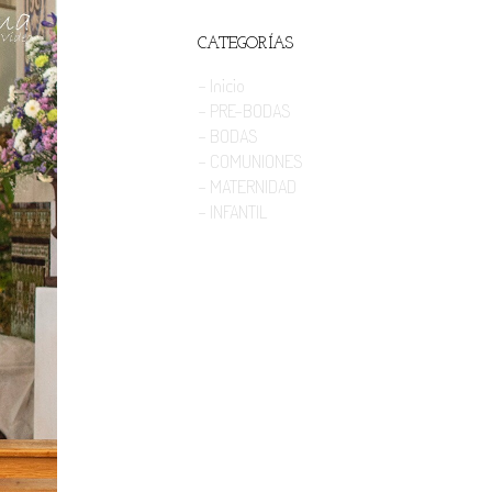
CATEGORÍAS
- Inicio
- PRE-BODAS
- BODAS
- COMUNIONES
- MATERNIDAD
- INFANTIL