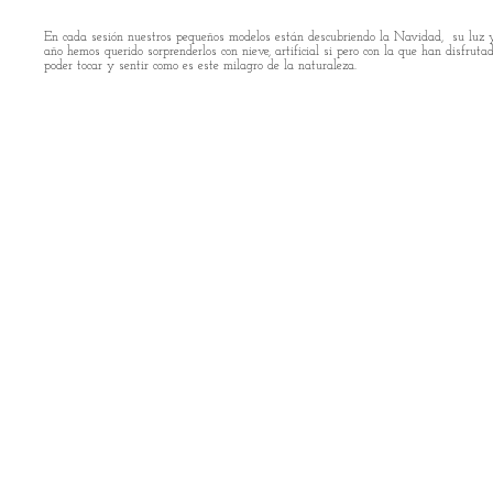
En cada sesión nuestros pequeños modelos están descubriendo la Navidad, su luz 
año hemos querido sorprenderlos con nieve, artificial si pero con la que han disfruta
poder tocar y sentir como es este milagro de la naturaleza.