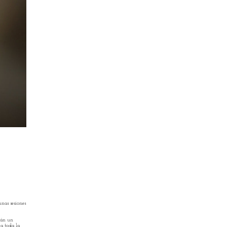
unas sesiones
drán un
 a toda la