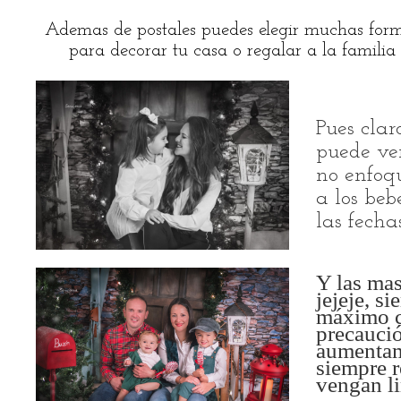
Ademas de postales puedes elegir muchas for
para decorar tu casa o regalar a la familia
Pues clar
puede ven
no enfoqu
a los beb
las fech
Y las mas
jejeje, s
máximo c
precaució
aumentam
siempre 
vengan l