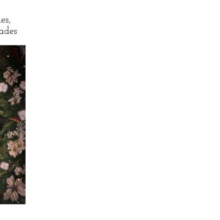
es,
dades