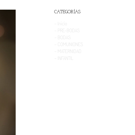
CATEGORÍAS
- Inicio
- PRE-BODAS
- BODAS
- COMUNIONES
- MATERNIDAD
- INFANTIL