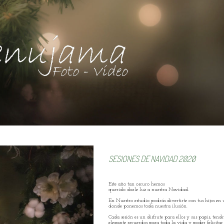
SESIONES DE NAVIDAD 2020
Este año tan oscuro hemos
querido darle luz a nuestra Navidad.
En Nuestro estudio podrás divertirte con tus hijos en 
donde ponemos toda nuestra ilusión.
Cada sesión es un disfrute para ellos y sus papis, ten
elegante recuerdos para toda la vida y poder felicitar