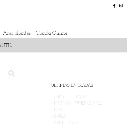
Área clientes
Tienda Online
ANTIL
ÚLTIMAS ENTRADAS
- ANA Y LEO + DANIEL
- MARTINA - PRIMER CUMPLE
- HUGO
- CARLA
- SANTI - MIS 9