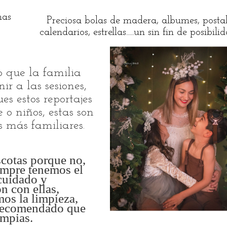
mas
Preciosa bolas de madera, albumes, postal
calendarios, estrellas.....un sin fin de posibili
o que la familia
ir a las sesiones,
es estos reportajes
e o niños, estas son
as
más
familiares.
cotas porque no,
iempre tenemos el
uidado y
n con ellas,
os la limpieza,
recomendado que
impias.