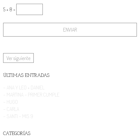
5 + 8 =
Ver siguiente
ÚLTIMAS ENTRADAS
- ANA Y LEO + DANIEL
- MARTINA - PRIMER CUMPLE
- HUGO
- CARLA
- SANTI - MIS 9
CATEGORÍAS