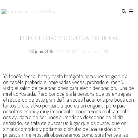
PORQUE HACEROS UNA PREBODA
08 junio 2016 -
PRE-BODAS
- Comentar
-
Ya tenéis fecha, hora y hasta fotógrafo para vuestro gran día,
os habéis probado el traje varias veces,
probado el menú,
visto el salón de celebraciones para elegir decoración, luna de
miel contratada. Pero conocéis a la persona que os entregará
el recuerdo de este gran día?, a veces hacer una pre boda con
tantos preparativo pensareis que es un engorro, pero para
nosotros es muy muy importante, conocernos mutuamente
nos ayudara a no ser unos autenticos desconocido el
día
señalado, se trata de buscar un lugar que os guste, que os
sintais cómodos y podamos disfrutar de una sesión sin
prisas, sin nervios, allí observaremos como sois frente a las