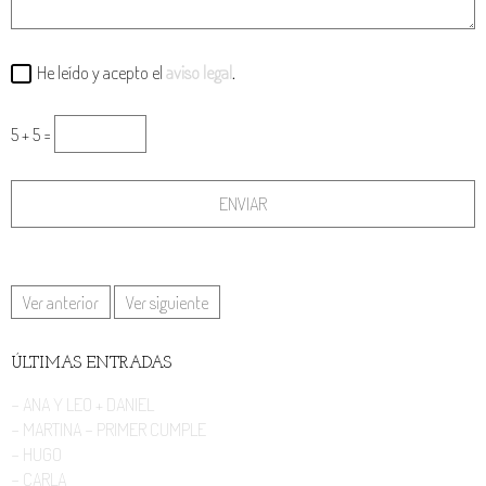
He leído y acepto el
aviso legal
.
5 + 5 =
Ver anterior
Ver siguiente
ÚLTIMAS ENTRADAS
- ANA Y LEO + DANIEL
- MARTINA - PRIMER CUMPLE
- HUGO
- CARLA