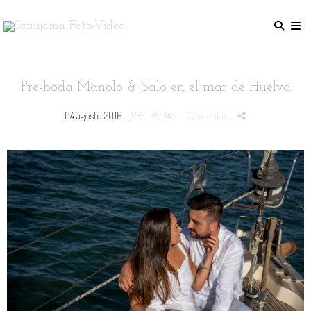
Pre-boda Manolo & Salo en el mar de Huelva
04 agosto 2016 -
PRE-BODAS
- Comentar
-