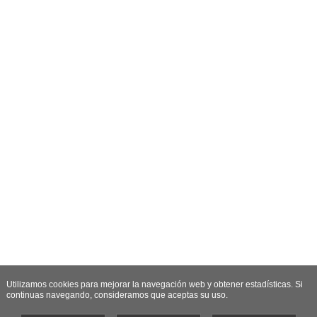
Utilizamos cookies para mejorar la navegación web y obtener estadísticas. Si
continuas navegando, consideramos que aceptas su uso.